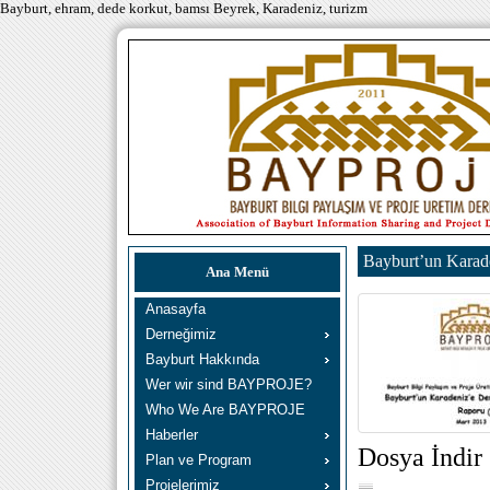
Bayburt, ehram, dede korkut, bamsı Beyrek, Karadeniz, turizm
Bayburt’un Karad
Ana Menü
Anasayfa
Derneğimiz
Bayburt Hakkında
Wer wir sind BAYPROJE?
Who We Are BAYPROJE
Haberler
Dosya İndir
Plan ve Program
Projelerimiz