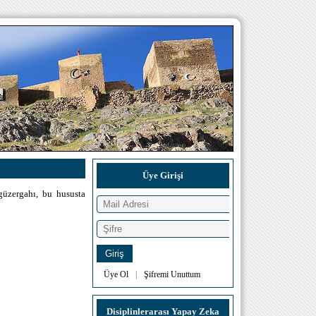
Üye Girişi
güzergahı, bu hususta
Üye Ol
|
Şifremi Unuttum
Disiplinlerarası Yapay Zeka