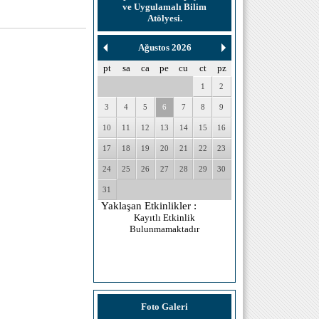
ve Uygulamalı Bilim
Atölyesi.
Ağustos 2026
pt
sa
ca
pe
cu
ct
pz
1
2
3
4
5
6
7
8
9
10
11
12
13
14
15
16
17
18
19
20
21
22
23
24
25
26
27
28
29
30
31
Yaklaşan Etkinlikler :
Kayıtlı Etkinlik
Bulunmamaktadır
Foto Galeri