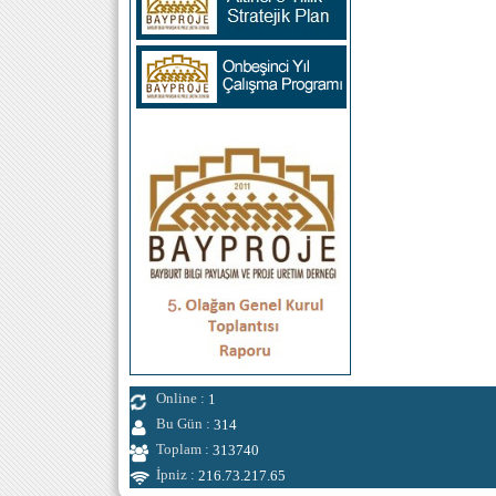
Online :
1
Bu Gün :
314
Toplam :
313740
İpniz :
216.73.217.65