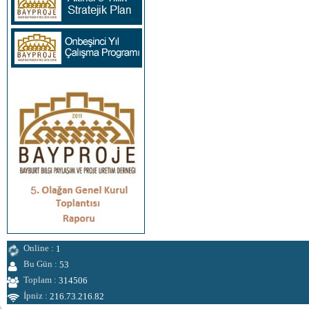
Online :
1
Bu Gün :
53
Toplam :
314506
İpniz :
216.73.216.82