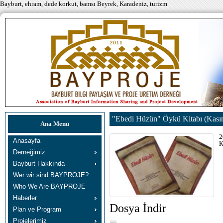
Bayburt, ehram, dede korkut, bamsı Beyrek, Karadeniz, turizm
"Ebedi Hüzün" Öykü Kitabı (Kası
Ana Menü
2
Anasayfa
K
Derneğimiz
Bayburt Hakkında
Wer wir sind BAYPROJE?
Who We Are BAYPROJE
Haberler
Dosya İndir
Plan ve Program
Projelerimiz