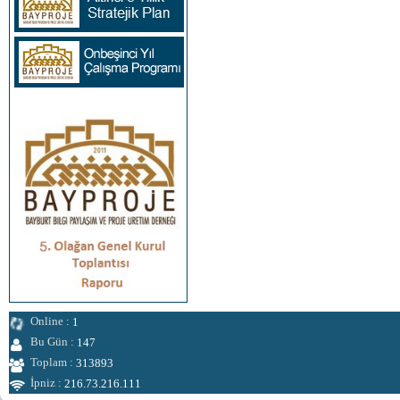
Online :
1
Bu Gün :
147
Toplam :
313893
İpniz :
216.73.216.111