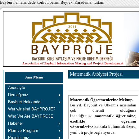
Bayburt, ehram, dede korkut, bamsı Beyrek, Karadeniz, turizm
Matematik Atölyesi Projesi
Ana Menü
Anasayfa
Derneğimiz
Matematik Öğretmenlerine Mektup.
Bayburt Hakkında
Bu yıl, Bayburt ve Ülkemiz açısından
Wer wir sind BAYPROJE?
çok önemli olduğuna
inandığımız;
matematik öğretimine,
Who We Are BAYPROJE
özellikle öğrenim
Haberler
katkıda bulunmak üzere,
yöntemlerine
Plan ve Program
yeni bir proje başlatıyoruz.
Projelerimiz