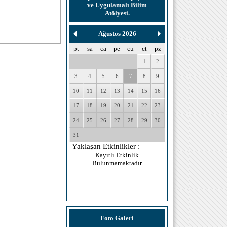
ve Uygulamalı Bilim
Atölyesi.
Ağustos 2026
pt
sa
ca
pe
cu
ct
pz
1
2
3
4
5
6
7
8
9
10
11
12
13
14
15
16
17
18
19
20
21
22
23
24
25
26
27
28
29
30
31
Yaklaşan Etkinlikler :
Kayıtlı Etkinlik
Bulunmamaktadır
Foto Galeri