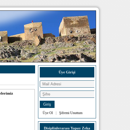
Üye Girişi
elerimiz
Üye Ol
|
Şifremi Unuttum
Disiplinlerarası Yapay Zeka