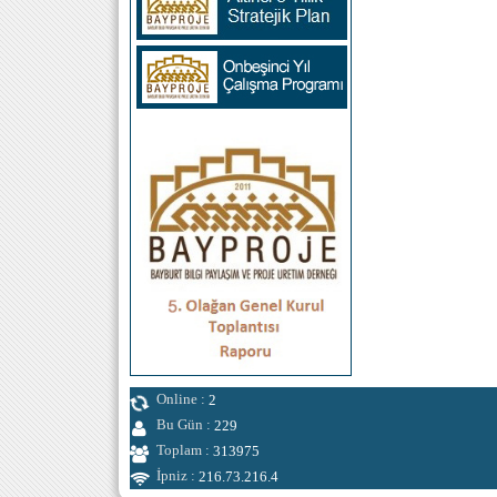
Online :
2
Bu Gün :
229
Toplam :
313975
İpniz :
216.73.216.4