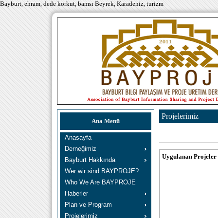
Bayburt, ehram, dede korkut, bamsı Beyrek, Karadeniz, turizm
Projelerimiz
Ana Menü
Anasayfa
Derneğimiz
Uygulanan Projeler
Bayburt Hakkında
Wer wir sind BAYPROJE?
Who We Are BAYPROJE
Haberler
Plan ve Program
Projelerimiz